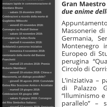
Gran Maestro 
restauro lapide in commemorazione di
Giordano Bruno
due anime dell
- sabato 15 dicembre 2018:
Celebrazioni a ricordo della morte di
Appuntamento 
Guglielmo Miliocchi
- venerdì 23 novembre 2018:
Massonerie di I
Convegno su Rudolf Steiner
- sabato 10 novembre 2018:
Germania, Ser
Convegno su Julius Evola
- martedì 6 novembre 2018:
Montenegro i
Solidarietà e percorso iniziatico
Europeo di Stu
- domenica 4 novembre 2018:
centenario della morte del Barone
perugina “Qu
Franchetti
- martedì 23 ottobre 2018: Premio
Circolo di Cor
Roberto Mantilacci
- venerdì 19 ottobre 2018: Chiesa e
Massoneria, un dialogo possibile?
L’iniziativa – 
- giovedì 30 agosto 2018: Conviviale
di Palazzo 
Estiva Rito Scozzese Antico e Accettato
- martedì 19 giugno 2018:
“Illuminismo 
Celebrazioni XX giugno 1859
- sabato 9 giugno 2018: Convegno
parallelo” – 
del Rito Simbolico Italiano:
- giovedì 17 maggio 2018: Seminario