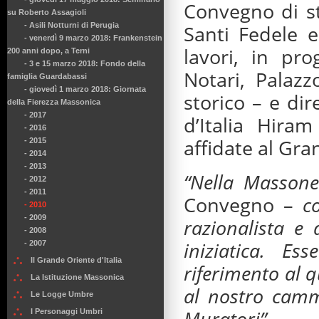
Convegno di st
su Roberto Assagioli
- Asili Notturni di Perugia
Santi Fedele e
- venerdì 9 marzo 2018: Frankenstein
lavori, in pr
200 anni dopo, a Terni
- 3 e 15 marzo 2018: Fondo della
Notari, Palaz
famiglia Guardabassi
- giovedì 1 marzo 2018: Giornata
storico – e dir
della Fierezza Massonica
- 2017
d’Italia Hira
- 2016
affidate al Gra
- 2015
- 2014
- 2013
“Nella Massone
- 2012
- 2011
Convegno –
c
- 2010
- 2009
razionalista e 
- 2008
iniziatica. E
- 2007
Il Grande Oriente d'Italia
riferimento al
La Istituzione Massonica
al nostro cammi
Le Logge Umbre
Muratori”
.
I Personaggi Umbri