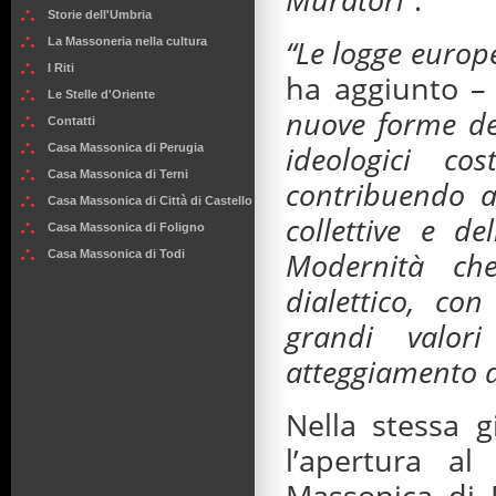
Storie dell'Umbria
“Le logge europ
La Massoneria nella cultura
I Riti
ha aggiunto 
Le Stelle d'Oriente
nuove forme del
Contatti
ideologici cos
Casa Massonica di Perugia
Casa Massonica di Terni
contribuendo ai
Casa Massonica di Città di Castello
collettive e de
Casa Massonica di Foligno
Modernità che
Casa Massonica di Todi
dialettico, con
grandi valori
atteggiamento d
Nella stessa g
l’apertura al
Massonica di 