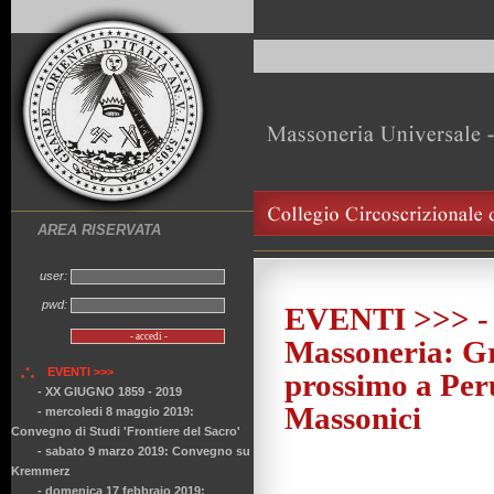
AREA RISERVATA
user:
pwd:
EVENTI >>> - 
Massoneria: Gr
EVENTI >>>
prossimo a Per
- XX GIUGNO 1859 - 2019
Massonici
- mercoledi 8 maggio 2019:
Convegno di Studi 'Frontiere del Sacro'
- sabato 9 marzo 2019: Convegno su
Kremmerz
- domenica 17 febbraio 2019: